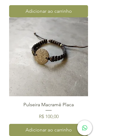
Adicionar ao carrinho
Pulseira Macramê Placa
Preço
R$ 100,00
Adicionar ao carrinho