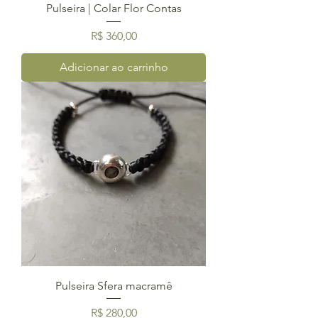
Pulseira | Colar Flor Contas
Preço
R$ 360,00
Adicionar ao carrinho
Pulseira Sfera macramê
Preço
R$ 280,00