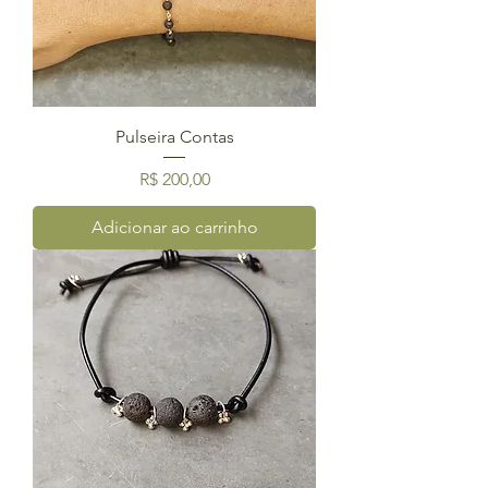
Pulseira Contas
Preço
R$ 200,00
Adicionar ao carrinho